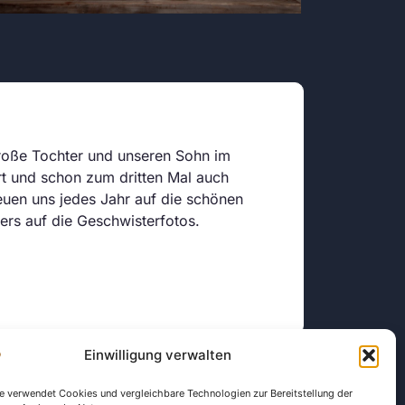
große Tochter und unseren Sohn im
Der Foto
rt und schon zum dritten Mal auch
fester u
reuen uns jedes Jahr auf die schönen
fotograf
rs auf die Geschwisterfotos.
Minuten 
Eltern s
Steffi 
Kindergar
Einwilligung verwalten
e verwendet Cookies und vergleichbare Technologien zur Bereitstellung der