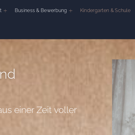
t
Business & Bewerbung
Kindergarten & Schule
und
s einer Zeit voller