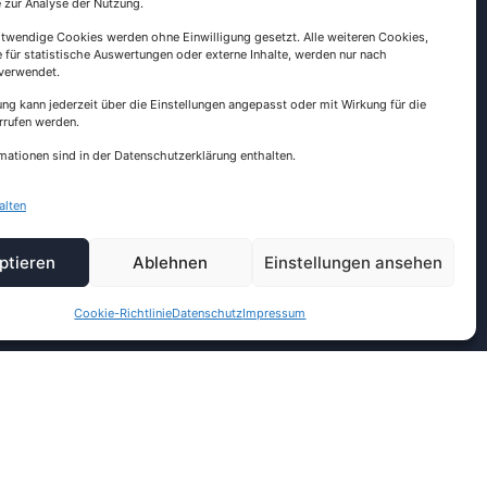
e zur Analyse der Nutzung.
twendige Cookies werden ohne Einwilligung gesetzt. Alle weiteren Cookies,
 für statistische Auswertungen oder externe Inhalte, werden nur nach
Bauch & Baby
 verwendet.
Familie
ung kann jederzeit über die Einstellungen angepasst oder mit Wirkung für die
rrufen werden.
Kinder
mationen sind in der Datenschutzerklärung enthalten.
Portrait
Verliebte
alten
Toni & Pablo
Business
ptieren
Ablehnen
Einstellungen ansehen
Bewerbung
Kiga & Schule
Cookie-Richtlinie
Datenschutz
Impressum
Investition
Home
Rita
Kontakt