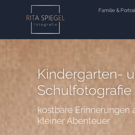
Familie & Portrai
Kindergarten- 
Schulfotografie
kostbare Erinnerungen au
kleiner Abenteuer