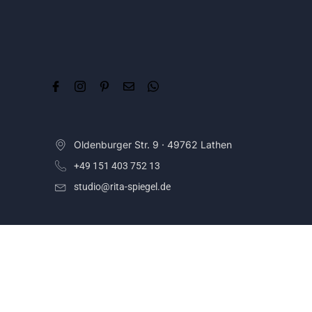
Oldenburger Str. 9 · 49762 Lathen
+49 151 403 752 13
studio@rita-spiegel.de
©
2026
RITA SPIEGEL f o t o g r a f i e · alle Rechte vorb