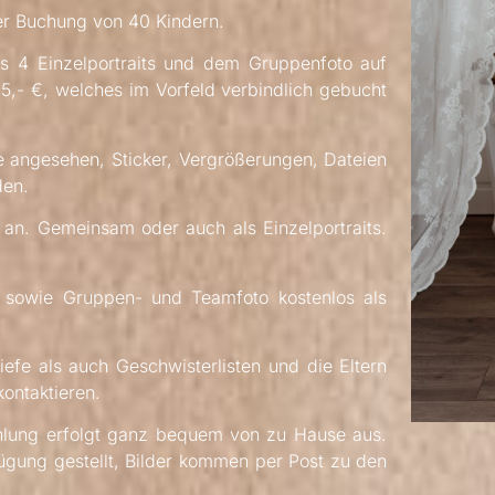
er Buchung von 40 Kindern.
us 4 Einzelportraits und dem Gruppenfoto auf
5,- €, welches im Vorfeld verbindlich gebucht
ie angesehen, Sticker, Vergrößerungen, Dateien
den.
r an. Gemeinsam oder auch als Einzelportraits.
t, sowie Gruppen- und Teamfoto kostenlos als
efe als auch Geschwisterlisten und die Eltern
ontaktieren.
hlung erfolgt ganz bequem von zu Hause aus.
ügung gestellt, Bilder kommen per Post zu den