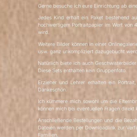
Gerne besuche ich eure Einrichtung ab ein
Jedes Kind erhält ein Paket bestehend a
hochwertigem Portraitpapier im Wert von 4
wird.
Weitere Bilder können in einer Onlinegaler
usw. ganz unkompliziert dazugebucht wer
Natürlich biete ich auch Geschwisterbilde
Diese Sets enthalten kein Gruppenfoto.
Erzieher und Lehrer erhalten ein Portrai
Dankeschön.
Ich kümmere mich sowohl um die Elternbri
können mich bei eventuellen Fragen direkt k
Anschließende Bestellungen und die Beza
Dateien werden per Downloadlink zur Verf
Familien.