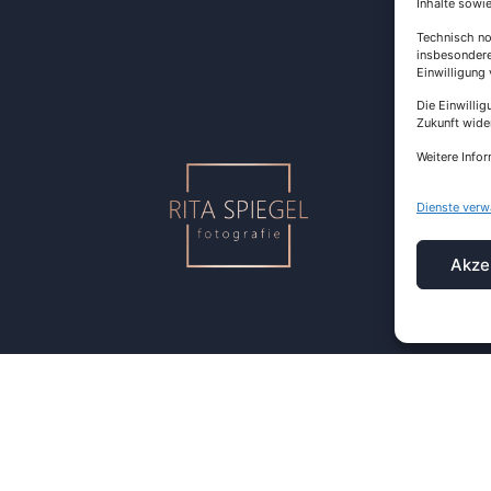
Inhalte sowi
Technisch no
insbesondere
Einwilligung
Die Einwillig
Zukunft wide
Weitere Infor
Dienste verw
Akze
ehalten
Impressum
Datenschutz
AGB